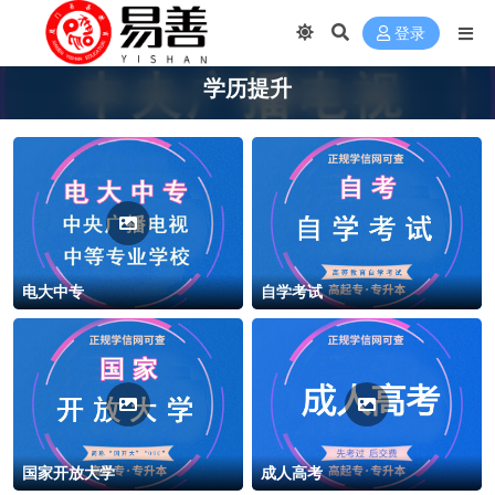
登录
学历提升
电大中专
自学考试
国家开放大学
成人高考